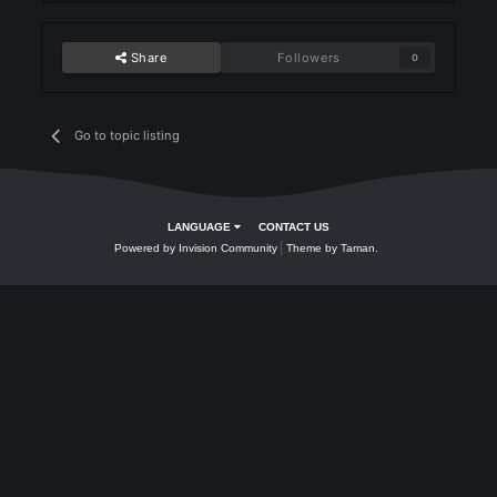
yasaktır.
Kural 2: Kale kapılarını çarlar ile
bloklamak yasaktır. (Kapılar
bloklanmadan geçilebilir olmalı)
Kural 3: Kale savaşında ikinci bir
karakter için multi client yasaktır
Share
Followers
0
Go to topic listing