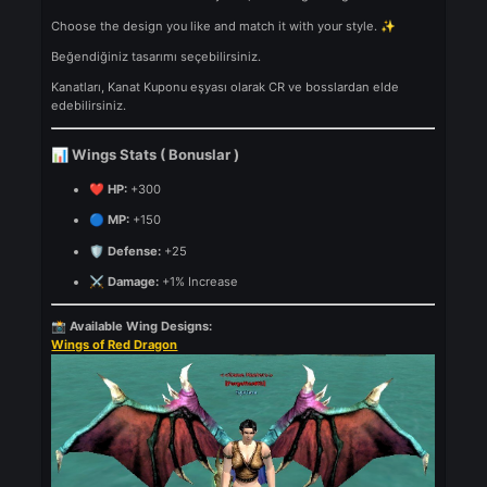
All wings have the
same stats
- the only difference is the
visua
appearance
.
Tüm kanatların istatistikleri aynıdır; tek fark görsel görünümleridi
Choose the design you like and match it with your style.
✨
Beğendiğiniz tasarımı seçebilirsiniz.
Kanatları, Kanat Kuponu eşyası olarak CR ve bosslardan elde
edebilirsiniz.
Wings Stats ( Bonuslar )
📊
HP:
+300
❤️
MP:
+150
🔵
Defense:
+25
🛡️
Damage:
+1% Increase
⚔️
Available Wing Designs:
📸
Wings of Red Dragon