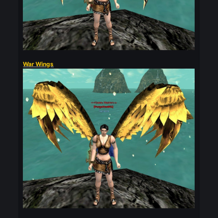
Rai
Posted
February 22
Kanat Sistemi
Tüm kanatların istatistikleri aynıdır; tek fark görsel
görünümleridir.
Beğendiğiniz tasarımı seçebilirsiniz.
Wings Stats ( Bonuslar )
📊
HP:
+300
❤️
MP:
+150
🔵
Defense:
+25
🛡️
Damage:
+1% Increase
⚔️