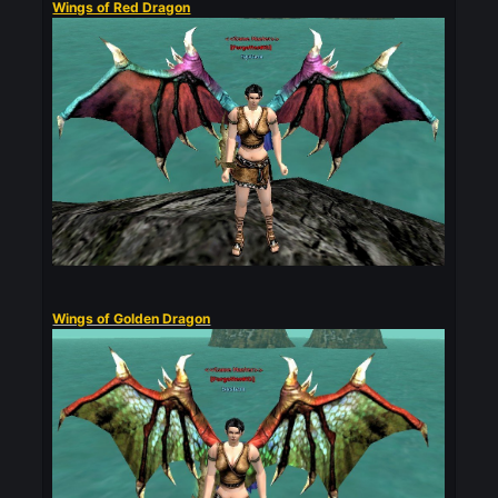
Alencia Wings [3]
Feb 11
Forgotten
pinned this topic