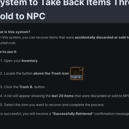
Posted
February 9
System to Take Back 
Sold to NPC
What is this system?
With this system, you can recover items that were
accidental
required cost.
How to use it:
Open your
Inventory
.
Locate the button
above the Trash icon
.