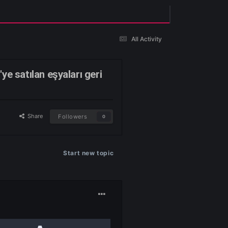
Existing user? Sign In
an veya NPC'ye satılan eşyaları geri
Share
Followers
0
Start new topic