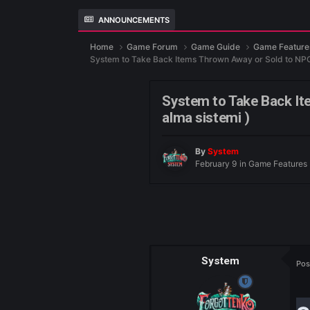
ANNOUNCEMENTS
Home
Game Forum
Game Guide
Ga
System to Take Back Items Thrown Away or Sol
System to Take B
alma sistemi )
By
System
February 9
in
Game