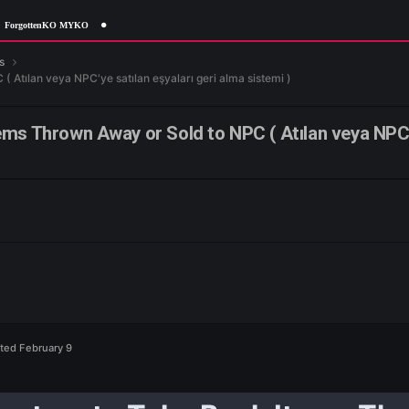
ForgottenKO MYKO
me Features
d to NPC ( Atılan veya NPC'ye satılan eşyaları geri alma sistemi )
ack Items Thrown Away or Sold to NPC ( Atıl
 Features