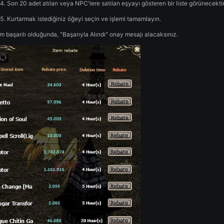
Atılan veya NPC'ye satı
sistemi
Bu sistem nedir?
Bu sistemle, gerekli bedeli ödediğiniz sürece, yanlışlıkla atı
Nasıl kullanılır:
Envanterinizi açın.
Çöp kutusu simgesinin üzerindeki düğmeyi bulun.
Çöp Kutusu düğmesine tıklayın.
Son 20 adet atılan veya NPC'lere satılan eşyayı gösteren
Kurtarmak istediğiniz öğeyi seçin ve işlemi tamamlayın.
İşlem başarılı olduğunda, "Başarıyla Alındı" onay mesajı alaca