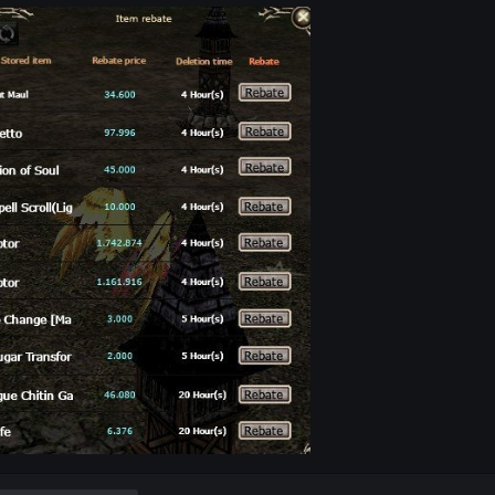
Click the
Trash B.
button.
A list will appear showing the
last 20 items
that were d
Select the item you want to recover and complete the 
Once successful, you will receive a
“Successfully Retrieved