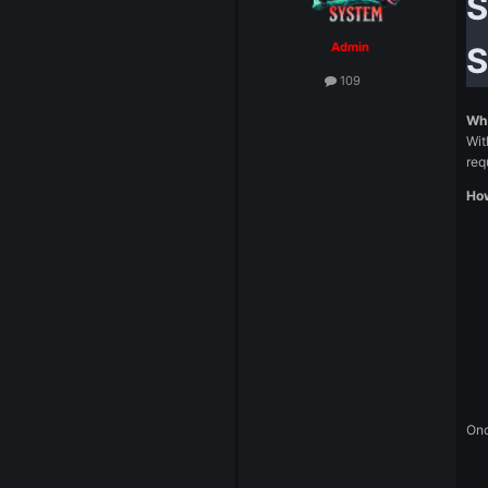
System
Admin
109