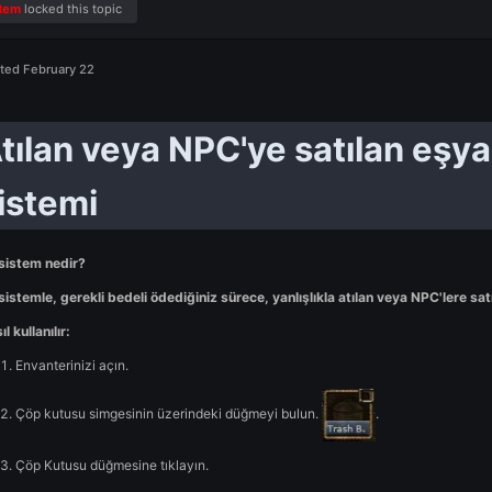
Feb 9
System
locked this topic
Posted
February 22