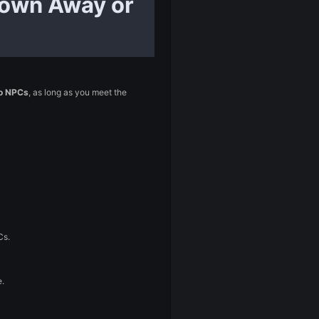
Items Thrown Away or
ly discarded or sold to NPCs
, as long as you meet the