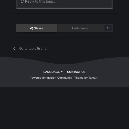
Join the conversation
You can post now and register later. If you have an account,
sign in now
to post with your account.
Reply to this topic...
Share
Followers
0
Go to topic listing
LANGUAGE
CONTACT US