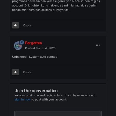
oyun içinde illegal hiçbirşey kullanmadım. Death Knight lara ga
açtığım gibi hesabım ban yedi illegal program diye. ganie illega
programsa herkesin ban yemesi gerekiyor. lZaZal ıd benim giri
account ID: knighter. konu hakkında yardımlarınızı rica ederim.
hesabımın tekrardan açılmasını istiyorum.
Quote
Forgotten
Posted
March 4, 2025
Unbanned. System auto banned
Quote