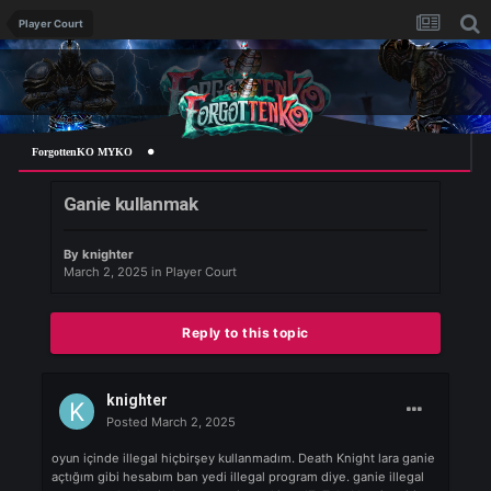
Player Court
ForgottenKO MYKO
Ganie kullanmak
By
knighter
March 2, 2025
in
Player Court
Reply to this topic
knighter
Posted
March 2, 2025