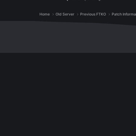
Join the convers
You can post now and regist
Reply to th
Go to topic listing
Home
Old Server
Previous FTKO
Pa