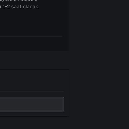
 olacaktır.
ng aldı.
dü.
ldı.
 / Mini Stone duyuruları olacak.
spawn zamanları 1-2 saat olacak.
lendi.