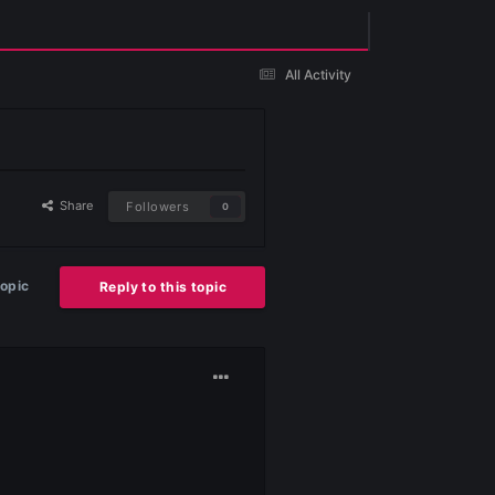
Existing user? Sign In
 )
Share
Followers
0
Start new topic
Reply to this topic