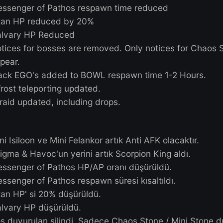
Posted
August 20, 2024
Mini Isiloon and Mini Felankor is now Anti 
Enigma & Havoc replaced with Scorpion 
Messenger of Pathos HP/AP reduced
Messenger of Pathos respawn time reduc
Titan HP reduced by 20%
Calvary HP Reduced
Notices for bosses are removed. Only noti
appear.
Black EGO's added to BOWL respawn time
Bifrost teleporting updated.
Juraid updated, including drops.
TR