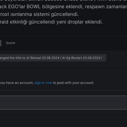
Mini Isiloon ve Mini Felankor artık Anti AFK
Enigma & Havoc'un yerini artık Scorpion Ki
Messenger of Pathos HP/AP oranı düşürül
Messenger of Pathos respawn süresi kısaltı
Titan HP' si 20% düşürüldü.
Calvary HP düşürüldü.
Bos duyuruları silindi. Sadece Chaos Stone
Black EGO'lar BOWL bölgesine eklendi, re
Bifrost ısınlanma sistemi güncellendi.
Juraid etkinliği güncellendi yeni droplar ek
Quote