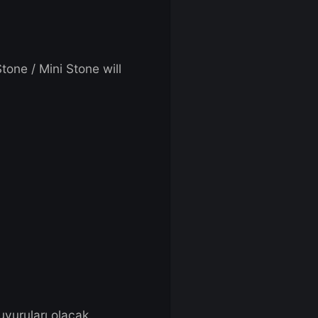
AFK.
King
ed
ces for Chaos Stone / Mini Stone will
 1-2 Hours.