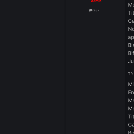
Forgotten
Admin
287