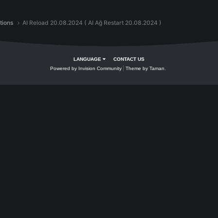
1 yr
Rai
changed the title to
AI Reload 20.08.2024 ( AI Ağ Restart 20.0
ation
er later. If you have an account,
sign in now
to post with your accoun
is topic...
tch Informations
AI Reload 20.08.2024 ( AI Ağ Restart 20.08.2024
LANGUAGE
CONTACT US