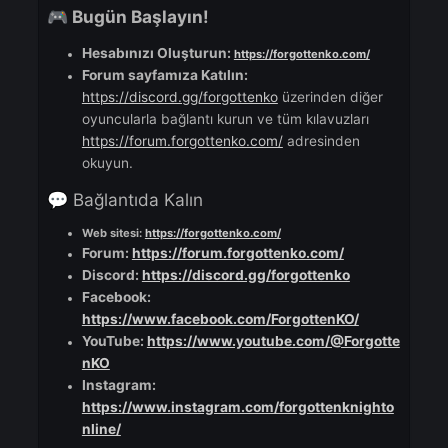
olacak [Kanat,Valkyrieler yok...] - Yalnızca
etkinlikler ve farm yoluyla
Hoş Geldiniz Paketi: SCler, potlar, genie, offli
pazar
Bizi Benzersiz Yapan Nedir?
🌟
Düşük Gecikme ve Yüksek Kararlılık:
Minimu
gecikmeyle akıcı oyunun keyfini çıkarın.
Kazanmak İçin Para Öde Mekaniği Yok:
Denge
bir oyun ortamı sağlayan sunucu, herkes için ad
oyun.
Düzenli Güncellemeler ve Etkinlikler:
Sık sık
yapılan güncellemeler ve heyecan verici oyun i
etkinliklerle etkileşimde kalın.
Gelişmiş Güvenlik:
Hile ve bilgisayar korsanlığı
önlemek için sağlam önlemler.
Aktif Topluluk Yönetimi:
Ekibimiz sizi