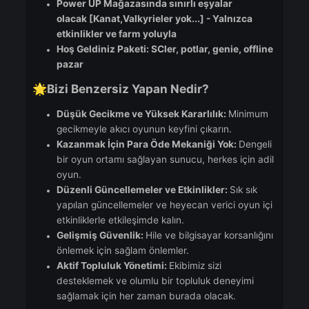
Selamlar Şövalyeler!
Yepyeni Knight Online Özel Sunucumuzun
resmi açılışını duyurmaktan büyük heyec
duyuyoruz! Aylarca süren özel geliştirme 
zorlu testlerden sonra sunucumuz artık
yayında ve benzersiz bir oyun deneyimi
sunmaya hazır olacaktır.
ForgottenKO'nun Resmi Açılışı
:
27.07.2024, 22:00
[GMT +3]
Başlangıç aşaması nasıl olacak?
🎮
İlk aşamada maksimum seviye 65'tir
Master devre dışı.
Power UP Mağazasında sınırlı eşyalar