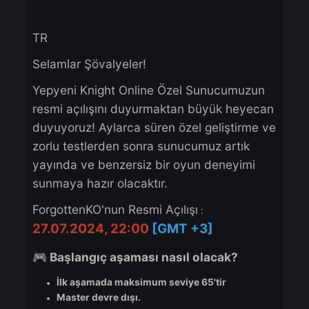
YouTube:
https://www.youtube.com/@Forgot
nKO
Instagram:
https://www.instagram.com/forgot
knightonline/
Thank you for your support and enthusiasm. We can
wait to see you in-game and embark on this epic
adventure together!
Prepare for battle, Knights!
⚔️
Best regards,
TR