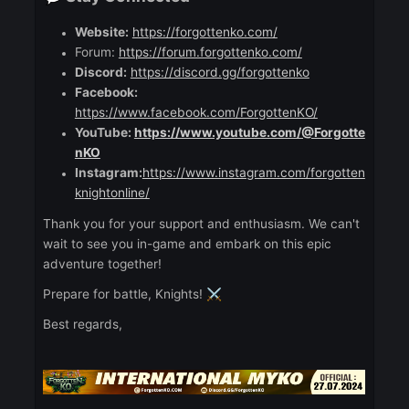
always here to support you and ensure a
positive community experience.
Get Started Today!
🎮
Create Your Account:
https://forgottenko.com/
Join the Community:
Connect with fellow
players on our
https://discord.gg/forgottenko
and read all the
guides here
https://forum.forgottenko.com/
Stay Connected
💬
Website:
https://forgottenko.com/
Forum:
https://forum.forgottenko.com/
Discord:
https://discord.gg/forgottenko
Facebook:
https://www.facebook.com/ForgottenKO/