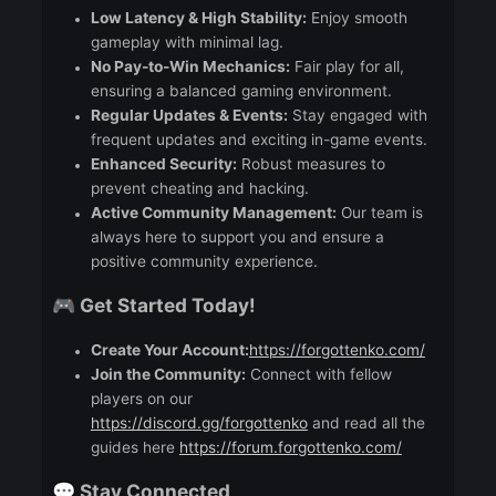
Master is disabled.
Limited items in Power UP Store [No
wings,Valkyries...] - Only through events an
farmings
Welcome Pack : Scrolls, potions, genie, offlin
merchant
What Makes Us Unique?
🌟
Low Latency & High Stability:
Enjoy smooth
gameplay with minimal lag.
No Pay-to-Win Mechanics:
Fair play for all,
ensuring a balanced gaming environment.
Regular Updates & Events:
Stay engaged wit
frequent updates and exciting in-game events
Enhanced Security:
Robust measures to
prevent cheating and hacking.
Active Community Management:
Our team is