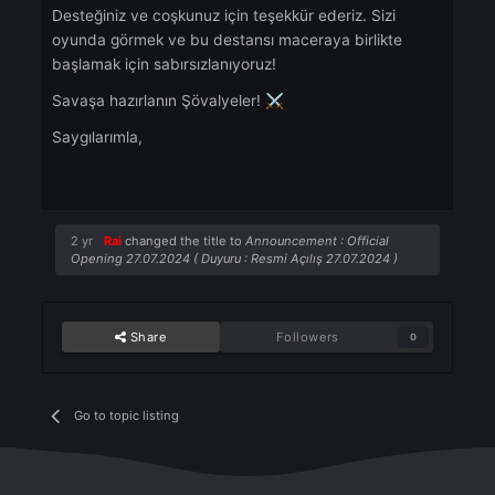
desteklemek ve olumlu bir topluluk deneyimi
sağlamak için her zaman burada olacak.
Bugün Başlayın!
🎮
Hesabınızı Oluşturun:
https://forgottenko.com/
Forum sayfamıza Katılın:
https://discord.gg/forgottenko
üzerinden diğer
oyuncularla bağlantı kurun ve tüm kılavuzları
https://forum.forgottenko.com/
adresinden
okuyun.
Bağlantıda Kalın
💬
Web sitesi:
https://forgottenko.com/
Forum:
https://forum.forgottenko.com/
Discord:
https://discord.gg/forgottenko
Facebook:
https://www.facebook.com/ForgottenKO/