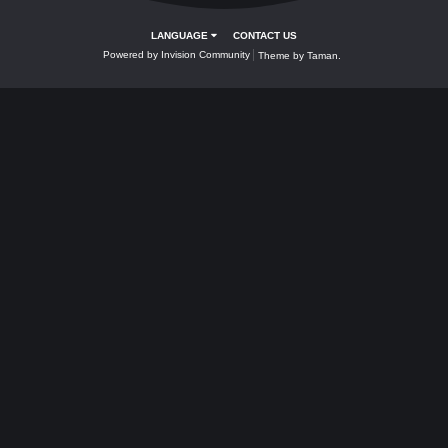
2 yr
Rai
changed the title to
Selfname Fragments ( 70
görevi taşları )
Share
Followers
0
Go to topic listing