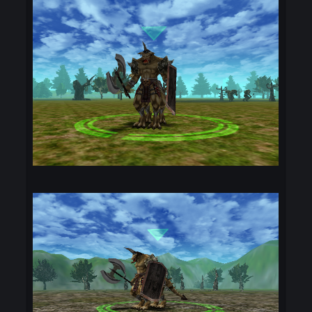
- Seçtiğiniz 70 görevi silahı ile takas etmek içi
10 adet toplamalısınız.