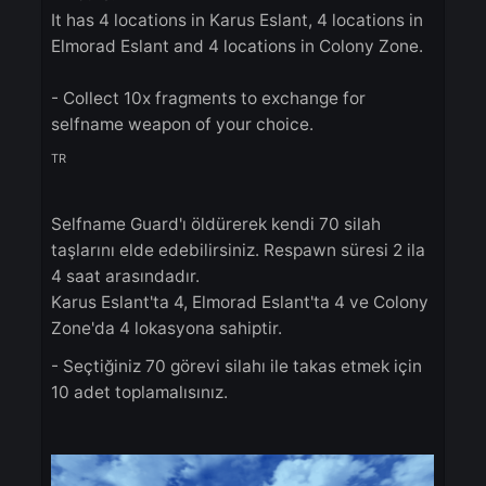
You can obtain selfname fragments by killing
Selfname Guard. Respawn time between 2 an
4 hours.
It has 4 locations in Karus Eslant, 4 locations i
Elmorad Eslant and 4 locations in Colony Zone
- Collect 10x fragments to exchange for
selfname weapon of your choice.
TR
Selfname Guard'ı öldürerek kendi 70 silah
taşlarını elde edebilirsiniz. Respawn süresi 2 i
4 saat arasındadır.
Karus Eslant'ta 4, Elmorad Eslant'ta 4 ve Colo
Zone'da 4 lokasyona sahiptir.