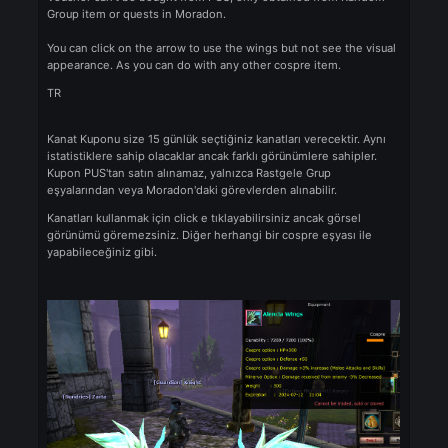
Wing Voucher will give you 15 days of wings of your choice. Th
have the same stats but different looks.
Voucher can't be bought from PUS, only obtained from Rando
Group item or quests in Moradon.
You can click on the arrow to use the wings but not see the vis
appearance. As you can do with any other cospre item.
TR
Kanat Kuponu size 15 günlük seçtiğiniz kanatları verecektir. Ayn
istatistiklere sahip olacaklar ancak farklı görünümlere sahipler.
Kupon PUS'tan satın alınamaz, yalnızca Rastgele Grup
eşyalarından veya Moradon'daki görevlerden alınabilir.
Kanatları kullanmak için click e tıklayabilirsiniz ancak görsel
görünümü göremezsiniz. Diğer herhangi bir cospre eşyası ile
yapabileceğiniz gibi.